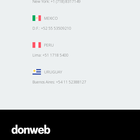
New York: +1 (718) 8317149
MEXICO
D.F.: +52 55 53509210
PERU
Lima: +51 1718 5400
URUGUAY
Buenos Aires: +54 11 52388127